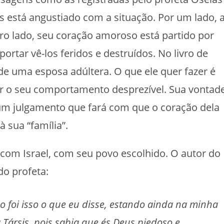
s está angustiado com a situação. Por um lado, 
utro lado, seu coração amoroso está partido por
rtar vê-los feridos e destruídos. No livro de
e uma esposa adúltera. O que ele quer fazer é
ar o seu comportamento desprezível. Sua vontad
 um julgamento que fará com que o coração dela
à sua “família”.
om Israel, com seu povo escolhido. O autor do
 do profeta:
o foi isso o que eu disse, estando ainda na minha
a Társis, pois sabia que és Deus piedoso e