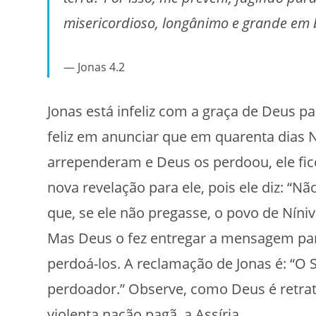
misericordioso, longânimo e grande em 
Jonas 4.2
Jonas está infeliz com a graça de Deus p
feliz em anunciar que em quarenta dias N
arrependeram e Deus os perdoou, ele fic
nova revelação para ele, pois ele diz: “Nã
que, se ele não pregasse, o povo de Níniv
Mas Deus o fez entregar a mensagem par
perdoá-los. A reclamação de Jonas é: “
perdoador.” Observe, como Deus é retra
violenta nação pagã, a Assíria.