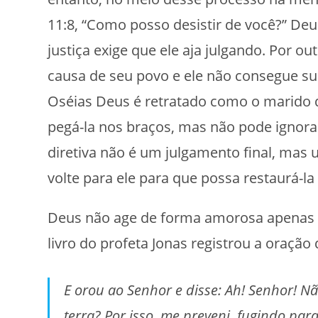
11:8, “Como posso desistir de você?” Deu
justiça exige que ele aja julgando. Por o
causa de seu povo e ele não consegue supo
Oséias Deus é retratado como o marido d
pegá-la nos braços, mas não pode ignor
diretiva não é um julgamento final, mas
volte para ele para que possa restaurá-la 
Deus não age de forma amorosa apenas c
livro do profeta Jonas registrou a oração
E orou ao Senhor e disse: Ah! Senhor! Nã
terra? Por isso, me preveni, fugindo par