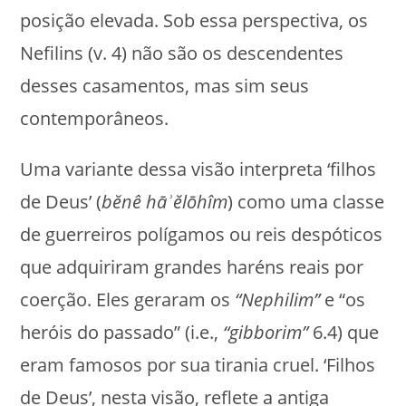
posição elevada. Sob essa perspectiva, os
Nefilins (v. 4) não são os descendentes
desses casamentos, mas sim seus
contemporâneos.
Uma variante dessa visão interpreta ‘filhos
de Deus’ (
bĕnê hāʾĕlōhîm
) como uma classe
de guerreiros polígamos ou reis despóticos
que adquiriram grandes haréns reais por
coerção. Eles geraram os
“Nephilim”
e “os
heróis do passado” (i.e.,
“gibborim”
6.4) que
eram famosos por sua tirania cruel. ‘Filhos
de Deus’, nesta visão, reflete a antiga