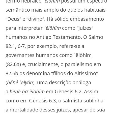
termo hebraico
ʾĕlōhîm
possui um espectro
semântico mais amplo do que os habituais
“Deus” e “divino”. Há sólido embasamento
para interpretar
ʾĕlōhîm
como “juízes”
humanos no Antigo Testamento. O Salmo
82.1, 6-7, por exemplo, refere-se a
governantes humanos como ʾĕlōhîm
(82.6a) e, crucialmente, o paralelismo em
82.6b os denomina “filhos do Altíssimo”
(
bĕnê ʿelyôn
), uma descrição análoga
a
bĕnê hāʾĕlōhîm
em Gênesis 6.2. Assim
como em Gênesis 6.3, o salmista sublinha
a mortalidade desses juízes, apesar de sua