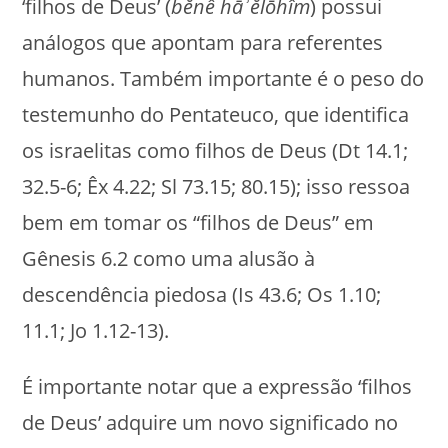
‘filhos de Deus’ (
bĕnê hāʾĕlōhîm
) possui
análogos que apontam para referentes
humanos. Também importante é o peso do
testemunho do Pentateuco, que identifica
os israelitas como filhos de Deus (Dt 14.1;
32.5-6; Êx 4.22; Sl 73.15; 80.15); isso ressoa
bem em tomar os “filhos de Deus” em
Gênesis 6.2 como uma alusão à
descendência piedosa (Is 43.6; Os 1.10;
11.1; Jo 1.12-13).
É importante notar que a expressão ‘filhos
de Deus’ adquire um novo significado no