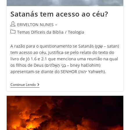
Satanás tem acesso ao céu?
ERIVELTON NUNES
Temas Difíceis da Bíblia
/
Teologia
A razão para o questionamento se Satanás (שָּׂטָ֖ן – satan)
tem acesso ao céu, justifica-se pelo relato do texto do
livro de Jó 1.6 e 2.1 que menciona uma reunião na qual
os filhos de Deus (בְּנֵ֣י הָאֱלֹהִ֔ים – bney haElohim)
apresentam-se diante do SENHOR (יהוה Yahweh).
Continue Lendo