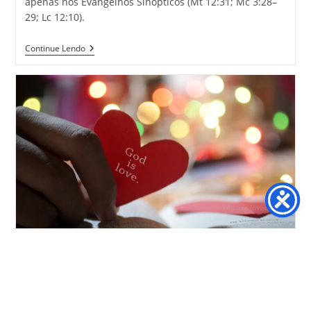
apenas nos Evangelhos Sinópticos (Mt 12:31; Mc 3:28–
29; Lc 12:10).
Continue Lendo
Por que Deus parece tão
zangado no Antigo Testamento
e amoroso no Novo