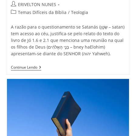
ERIVELTON NUNES
Temas Difíceis da Bíblia
/
Teologia
A razão para o questionamento se Satanás (שָּׂטָ֖ן – satan)
tem acesso ao céu, justifica-se pelo relato do texto do
livro de Jó 1.6 e 2.1 que menciona uma reunião na qual
os filhos de Deus (בְּנֵ֣י הָאֱלֹהִ֔ים – bney haElohim)
apresentam-se diante do SENHOR (יהוה Yahweh).
Continue Lendo