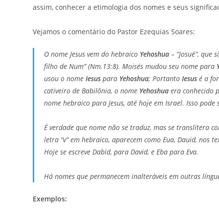
assim, conhecer a etimologia dos nomes e seus signif
Vejamos o comentário do Pastor Ezequias Soares:
O nome Jesus vem do hebraico
Yehoshua
– “Josué”, que s
filho de Num” (Nm.13:8). Moisés mudou seu nome para
usou o nome
Iesus
para
Yehoshua
; Portanto
Iesus
é a fo
cativeiro de Babilônia, o nome
Yehoshua
era conhecido 
nome hebraico para Jesus, até hoje em Israel. Isso po
É verdade que nome não se traduz, mas se translitera co
letra “v” em hebraico, aparecem como Eua, Dauid, nos tex
Hoje se escreve Dabid, para David, e Eba para Eva.
Há nomes que permanecem inalteráveis em outras língu
Exemplos: