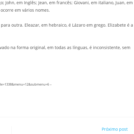
 John, em Inglês; Jean, em francês; Giovani, em italiano, Juan, em
o ocorre em vários nomes.
ra outra. Eleazar, em hebraico, é Lázaro em grego. Elizabete é a
ado na forma original, em todas as línguas, é inconsistente, sem
ticle=1338&menu=12&submenu=6 –
Próximo post