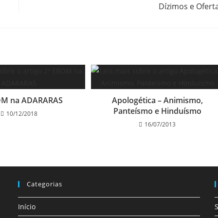
Dízimos e Ofert
OM na ADARARAS
Apologética – Animismo,
Panteísmo e Hinduísmo
10/12/2018
16/07/2013
Categorias
Início