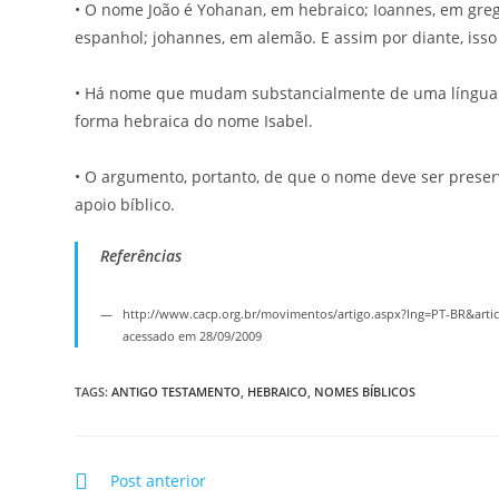
• O nome João é Yohanan, em hebraico; Ioannes, em grego;
espanhol; johannes, em alemão. E assim por diante, iss
• Há nome que mudam substancialmente de uma língua pa
forma hebraica do nome Isabel.
• O argumento, portanto, de que o nome deve ser preserv
apoio bíblico.
Referências
http://www.cacp.org.br/movimentos/artigo.aspx?lng=PT-BR&ar
acessado em 28/09/2009
TAGS
:
ANTIGO TESTAMENTO
,
HEBRAICO
,
NOMES BÍBLICOS
Post anterior