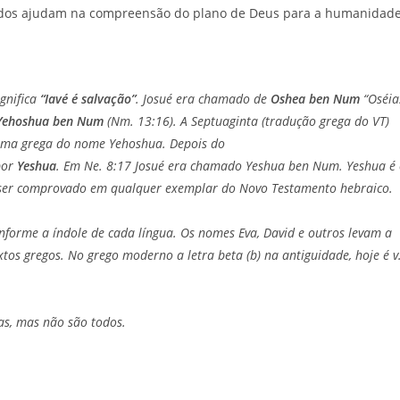
icados ajudam na compreensão do plano de Deus para a humanidade
ignifica
“Iavé é salvação”
. Josué era chamado de
Oshea ben Num
“Oséia
Yehoshua ben Num
(Nm. 13:16). A Septuaginta (tradução grega do VT)
rma grega do nome Yehoshua. Depois do
por
Yeshua
. Em Ne. 8:17 Josué era chamado Yeshua ben Num. Yeshua é
de ser comprovado em qualquer exemplar do Novo Testamento hebraico.
nforme a índole de cada língua. Os nomes Eva, David e outros levam a
tos gregos. No grego moderno a letra beta (b) na antiguidade, hoje é v
as, mas não são todos.