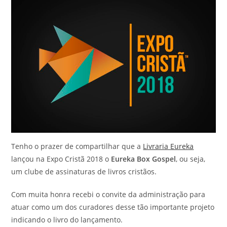
Tenho o prazer de compartilhar que a
Livraria Eureka
lançou na Expo Cristã 2018 o
Eureka Box Gospel
, ou seja,
um clube de assinaturas de livros cristãos.
Com muita honra recebi o convite da administração para
atuar como um dos curadores desse tão importante projeto
indicando o livro do lançamento.