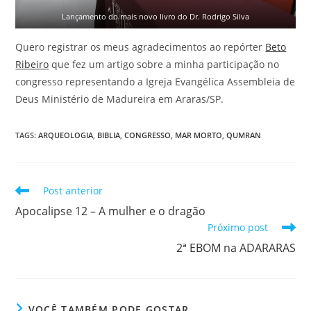
Lançamento do mais novo livro do Dr. Rodrigo Silva
Quero registrar os meus agradecimentos ao repórter
Beto
Ribeiro
que fez um artigo sobre a minha participação no
congresso representando a Igreja Evangélica Assembleia de
Deus Ministério de Madureira em Araras/SP.
TAGS
:
ARQUEOLOGIA
,
BIBLIA
,
CONGRESSO
,
MAR MORTO
,
QUMRAN
Post anterior
Apocalipse 12 – A mulher e o dragão
Próximo post
2ª EBOM na ADARARAS
VOCÊ TAMBÉM PODE GOSTAR