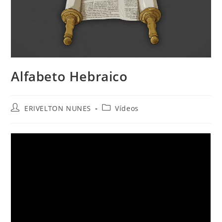
Alfabeto Hebraico
ERIVELTON NUNES
Vídeos