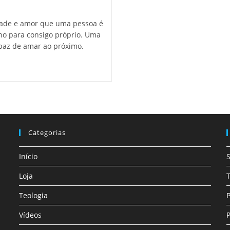
dade e amor que uma pessoa é
no para consigo próprio. Uma
paz de amar ao próximo.
Categorias
Início
Loja
T
Teologia
P
Vídeos
P