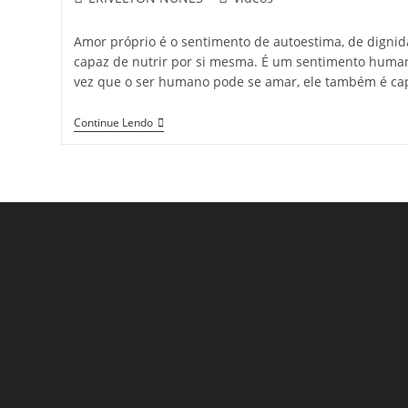
Amor próprio é o sentimento de autoestima, de digni
capaz de nutrir por si mesma. É um sentimento huma
vez que o ser humano pode se amar, ele também é ca
Continue Lendo