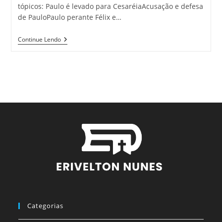
tópicos: Paulo é levado para CesaréiaAcusação e defesa
de PauloPaulo perante Félix e…
Continue Lendo
Categorias