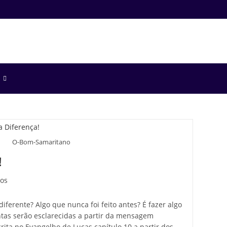
O-Bom-Samaritano
!
eos
diferente? Algo que nunca foi feito antes? É fazer algo
ntas serão esclarecidas a partir da mensagem
rita no Evangelho de Lucas capítulo 10 a partir dos